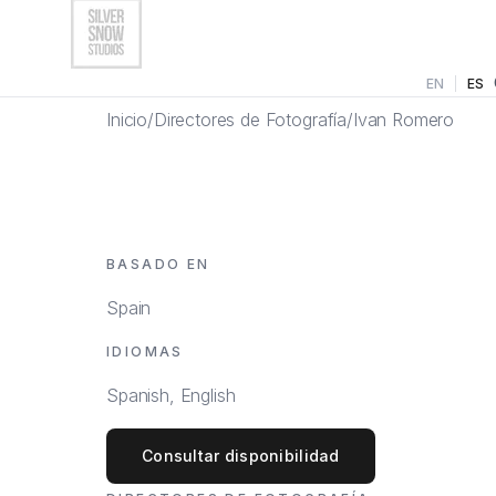
EN
|
ES
Inicio
/
Directores de Fotografía
/
Ivan Romero
Artistas
Directores de Fotografía
BASADO EN
Fotógrafos
Spain
Artistas IA
IDIOMAS
EN
|
ES
Ver Todos
Spanish, English
Consultar disponibilidad