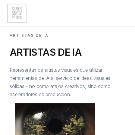
ARTISTAS DE IA
ARTISTAS DE IA
Artistas
Directores de Fotografía
Representamos artistas visuales que utilizan
herramientas de IA al servicio de ideas visuales
Fotógrafos
sólidas - no como atajos creativos, sino como
Artistas IA
aceleradores de producción.
EN
|
ES
Ver Todos