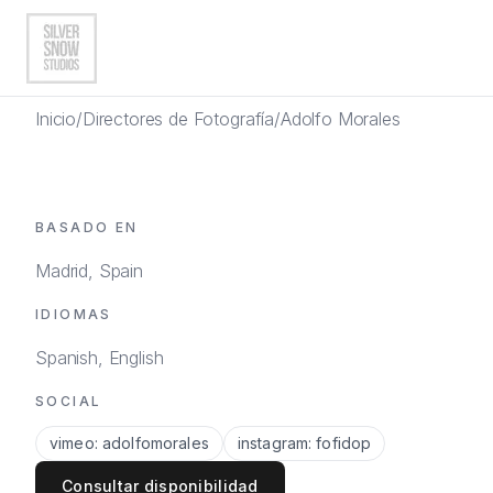
Inicio
/
Directores de Fotografía
/
Adolfo Morales
Artistas
BASADO EN
Directores de Fotografía
Madrid, Spain
Fotógrafos
IDIOMAS
Artistas IA
Spanish, English
EN
|
ES
Ver Todos
SOCIAL
vimeo
:
adolfomorales
instagram
:
fofidop
Consultar disponibilidad